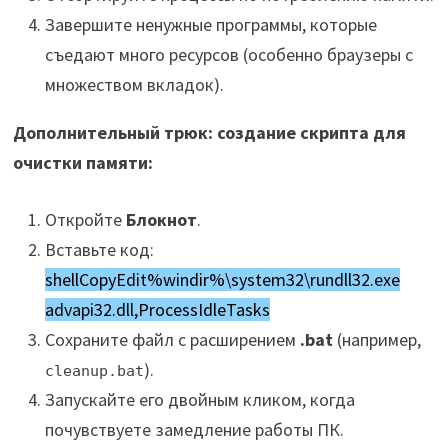
Завершите ненужные программы, которые
съедают много ресурсов (особенно браузеры с
множеством вкладок).
Дополнительный трюк: создание скрипта для
очистки памяти:
Откройте
Блокнот
.
Вставьте код:
shellCopyEdit%windir%\system32\rundll32.exe
advapi32.dll,ProcessIdleTasks
Сохраните файл с расширением
.bat
(например,
).
cleanup.bat
Запускайте его двойным кликом, когда
почувствуете замедление работы ПК.