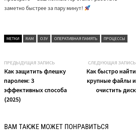
заметно быстрее за пару минут!
МЕТКИ
RAM
ОЗУ
ОПЕРАТИВНАЯ ПАМЯТЬ
ПРОЦЕССЫ
Навигация
Предыдущая
С
ПРЕДЫДУЩАЯ ЗАПИСЬ
СЛЕДУЮЩАЯ ЗАПИСЬ
запись:
з
Как защитить флешку
Как быстро найти
по
паролем: 3
крупные файлы и
записям
эффективных способа
очистить диск
(2025)
ВАМ ТАКЖЕ МОЖЕТ ПОНРАВИТЬСЯ