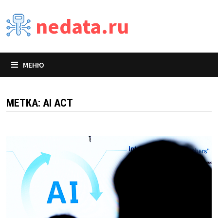
Перейти
nedata.ru
к
содержимому
МЕНЮ
МЕТКА:
AI ACT