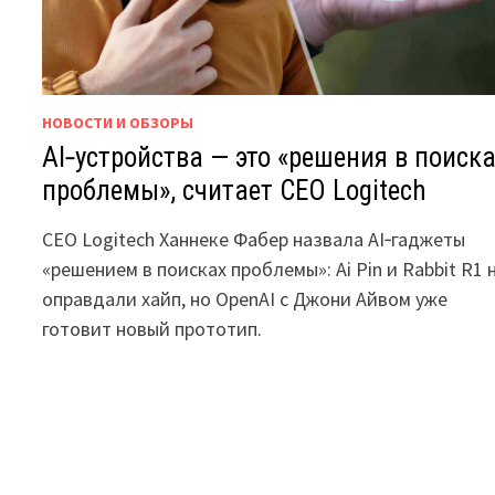
НОВОСТИ И ОБЗОРЫ
AI‑устройства — это «решения в поиск
проблемы», считает CEO Logitech
CEO Logitech Ханнеке Фабер назвала AI‑гаджеты
«решением в поисках проблемы»: Ai Pin и Rabbit R1 
оправдали хайп, но OpenAI с Джони Айвом уже
готовит новый прототип.