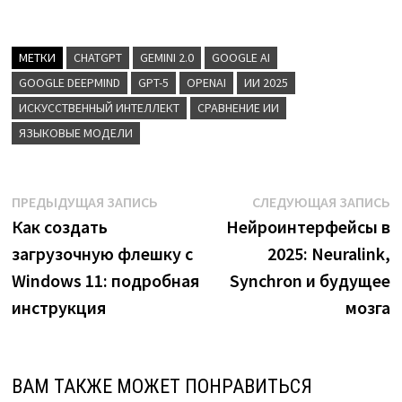
МЕТКИ
CHATGPT
GEMINI 2.0
GOOGLE AI
GOOGLE DEEPMIND
GPT-5
OPENAI
ИИ 2025
ИСКУССТВЕННЫЙ ИНТЕЛЛЕКТ
СРАВНЕНИЕ ИИ
ЯЗЫКОВЫЕ МОДЕЛИ
Навигация
Предыдущая
С
ПРЕДЫДУЩАЯ ЗАПИСЬ
СЛЕДУЮЩАЯ ЗАПИСЬ
запись:
з
Как создать
Нейроинтерфейсы в
по
загрузочную флешку с
2025: Neuralink,
записям
Windows 11: подробная
Synchron и будущее
инструкция
мозга
ВАМ ТАКЖЕ МОЖЕТ ПОНРАВИТЬСЯ