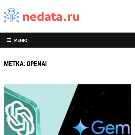
Перейти
nedata.ru
к
содержимому
МЕНЮ
МЕТКА:
OPENAI